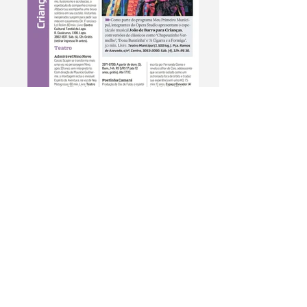
Guia do Estado - NOV/17
Ficha Técnica
Direção e Dramaturgia
Fernanda Gama
Elenco
Bruno Gavranic, Leonardo