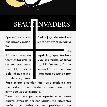
SPACE INVADERS
Space Invaders é um clássico jogo de Atari em
que naves espaciais inimigas tentavam invadir a
Terra.
Na peça da Cia do Fubá, Caio é um jovem de
14 anos inseguro e deprimido, que também
tenta evitar uma invasão de seu mundo: os filhos
de seu padrasto, Pedro, 17, Vanessa, 14, e
Luca, 11, acabam de se mudar para a casa
dele, já que a mãe dos três está passando por
problemas graves.
Para tentar entender mais essa mudança em
sua vida, Caio decide escrever uma HQ
intitulada Space Invaders.
Trancados num pequeno apartamento, esses
quatro jovens de personalidades tão diferentes
terão que enfrentar os problemas de